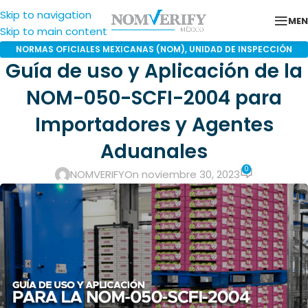
Skip to navigation
ME
Skip to main content
NORMAS OFICIALES MEXICANAS (NOM)
,
UNIDAD DE INSPECCIÓN
Guía de uso y Aplicación de la
ACREDITADA
NOM-050-SCFI-2004 para
Importadores y Agentes
Aduanales
0
NOMVERIFY
On noviembre 30, 2023