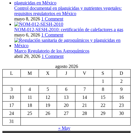
Control documental en plaguicidas y nutrientes vegetales:
requisitos regulatorios en México
mayo 8, 2026
1 Comment
NOM-012-SESH-2010: certificación de calefactores a gas
mayo 6, 2026
1 Comment
Marco Regulatorio de los Agroquímicos
abril 29, 2026
1 Comment
agosto 2026
L
M
X
J
V
S
D
1
2
3
4
5
6
7
8
9
10
11
12
13
14
15
16
17
18
19
20
21
22
23
24
25
26
27
28
29
30
31
« May