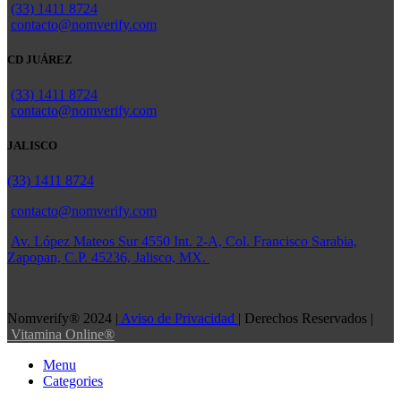
(33) 1411 8724
contacto@nomverify.com
CD JUÁREZ
(33) 1411 8724
contacto@nomverify.com
JALISCO
(33) 1411 8724
contacto@nomverify.com
Av. López Mateos Sur 4550 Int. 2-A, Col. Francisco Sarabia,
Zapopan, C.P. 45236, Jalisco, MX.
Nomverify® 2024 |
Aviso de Privacidad
| Derechos Reservados |
Vitamina Online®
Menu
Categories