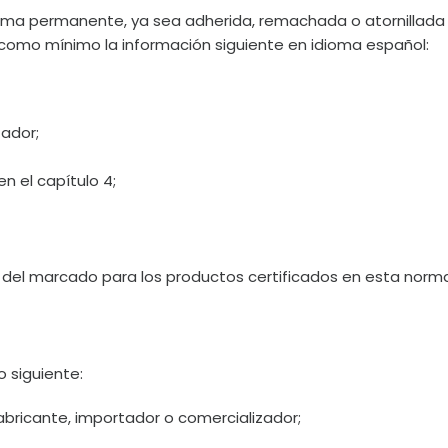
 forma permanente, ya sea adherida, remachada o atornillada
er como mínimo la información siguiente en idioma español:
zador;
n el capítulo 4;
s del marcado para los productos certificados en esta norm
 siguiente:
fabricante, importador o comercializador;