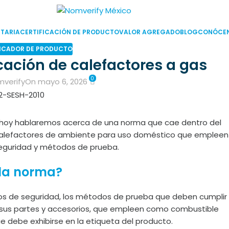
TARIA
CERTIFICACIÓN DE PRODUCTO
VALOR AGREGADO
BLOG
CONÓCE
ICADOR DE PRODUCTO
cación de calefactores a gas
0
mverify
On mayo 6, 2026
e hoy hablaremos acerca de una norma que cae dentro del
 calefactores de ambiente para uso doméstico que empleen
seguridad y métodos de prueba.
 la norma?
mos de seguridad, los métodos de prueba que deben cumplir
 sus partes y accesorios, que empleen como combustible
ue debe exhibirse en la etiqueta del producto.