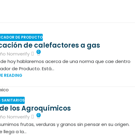
ICADOR DE PRODUCTO
cación de calefactores a gas
0
eño Nomverify
ía de hoy hablaremos acerca de una norma que cae dentro
ador de Producto. Está...
E READING
 SANITARIOS
 de los Agroquímicos
0
eño Nomverify
mimos frutas, verduras y granos sin pensar en su origen.
 llega a la...