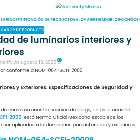
TARIA
CERTIFICACIÓN DE PRODUCTO
VALOR AGREGADO
BLOG
CONÓCE
ICADOR DE PRODUCTO
d de luminarios interiores y
riores
0
erify
On agosto 13, 2025
iores y Exteriores. Especificaciones de Seguridad y
 de nuevo en nuestra sección de blogs, en esta ocasión
CFI-2000
, está Norma Oficial Mexicana establece los
er aplicados a los luminarios para interiores y exteriores.
e la NOM-064-SCFI-2000?