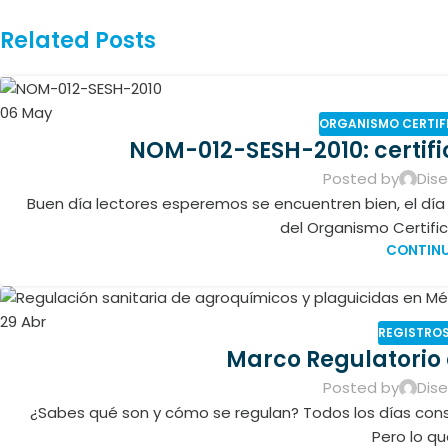
Related Posts
06
May
ORGANISMO CERTIF
NOM-012-SESH-2010: certifi
Posted by
Dis
Buen día lectores esperemos se encuentren bien, el d
del Organismo Certific
CONTINU
29
Abr
REGISTROS
Marco Regulatorio
Posted by
Dis
¿Sabes qué son y cómo se regulan? Todos los días consu
Pero lo que