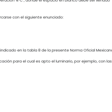
ración ¾ºC , donde el espacio en blanco debe ser llenado
carse con el siguiente enunciado:
ndicado en la tabla 8 de la presente Norma Oficial Mexican
cación para el cual es apto el luminario, por ejemplo, con las