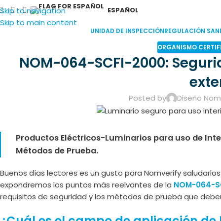
Skip to navigation
ESPAÑOL
Skip to main content
UNIDAD DE INSPECCIÓN
REGULACIÓN SANI
ORGANISMO CERTIF
NOM-064-SCFI-2000: Segurida
exte
Posted by
Diseño Nomv
Productos Eléctricos-Luminarios para uso de Inter
Métodos de Prueba.
Buenos días lectores es un gusto para Nomverify saludarlos
expondremos los puntos más reelvantes de la
NOM-064-S
requisitos de seguridad y los métodos de prueba que deben s
¿Cuál es el campo de aplicación d