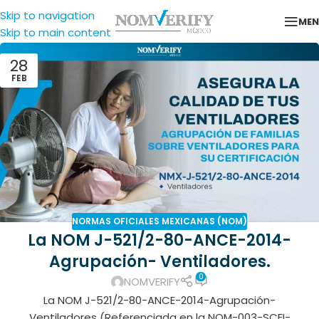
Skip to navigation
ME
Skip to main content
28
FEB
NORMAS OFICIALES MEXICANAS (NOM)
La NOM J-521/2-80-ANCE-2014-
Agrupación- Ventiladores.
0
NOMVERIFY
La NOM J-521/2-80-ANCE-2014-Agrupación-
Ventiladores (Referenciada en la NOM-003-SCFI-