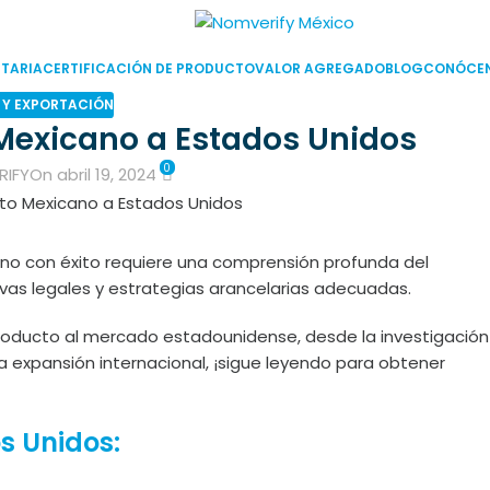
TARIA
CERTIFICACIÓN DE PRODUCTO
VALOR AGREGADO
BLOG
CONÓCE
 Y EXPORTACIÓN
Mexicano a Estados Unidos
0
RIFY
On abril 19, 2024
no con éxito requiere una comprensión profunda del
vas legales y estrategias arancelarias adecuadas.
producto al mercado estadounidense, desde la investigación
 expansión internacional, ¡sigue leyendo para obtener
s Unidos: