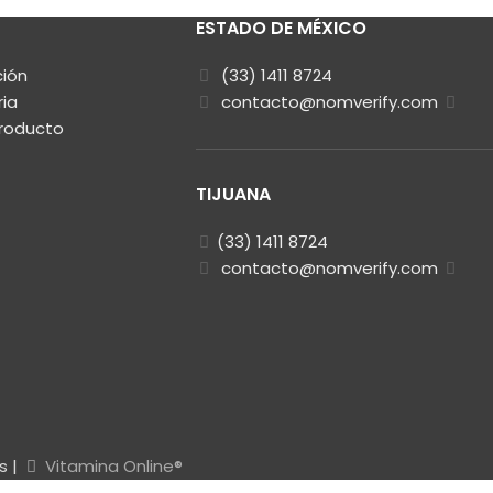
ESTADO DE MÉXICO
ción
(33) 1411 8724
ria
contacto@nomverify.com
Producto
TIJUANA
(33) 1411 8724
contacto@nomverify.com
s |
Vitamina Online®