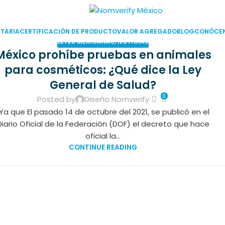
TARIA
CERTIFICACIÓN DE PRODUCTO
VALOR AGREGADO
BLOG
CONÓCE
LEYES MEXICANAS
,
NOTICIAS
México prohíbe pruebas en animales
para cosméticos: ¿Qué dice la Ley
General de Salud?
0
Posted by
Diseño Nomverify
Ya que El pasado 14 de octubre del 2021, se publicó en el
Diario Oficial de la Federación (DOF) el decreto que hace
oficial la...
CONTINUE READING