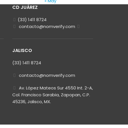
« May
CD JUÁREZ
(33) 1411 8724
contacto@nomverify.com
JALISCO
(33) 1411 8724
contacto@nomverify.com
Av. López Mateos Sur 4550 Int. 2-A,
Col. Francisco Sarabia, Zapopan, C.P.
45236, Jalisco, MX.