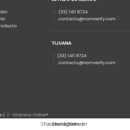
ción
(33) 1411 8724
ria
contacto@nomverify.com
Producto
TIJUANA
(33) 1411 8724
contacto@nomverify.com
s |
Vitamina Online®
Facebook
Instagram
linkedin