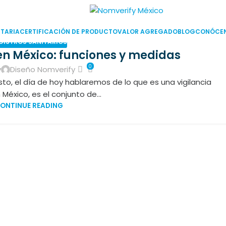
TARIA
CERTIFICACIÓN DE PRODUCTO
VALOR AGREGADO
BLOG
CONÓCE
GISTROS SANITARIOS
 en México: funciones y medidas
0
y
Diseño Nomverify
to, el día de hoy hablaremos de lo que es una vigilancia
 México, es el conjunto de...
ONTINUE READING