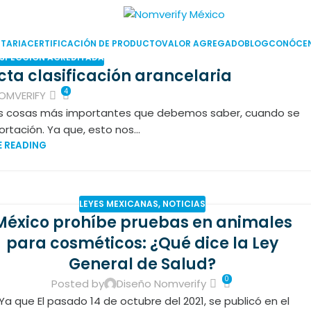
TARIA
CERTIFICACIÓN DE PRODUCTO
VALOR AGREGADO
BLOG
CONÓCE
NSPECCIÓN ACREDITADA
ta clasificación arancelaria
4
OMVERIFY
las cosas más importantes que debemos saber, cuando se
rtación. Ya que, esto nos...
 READING
LEYES MEXICANAS
,
NOTICIAS
México prohíbe pruebas en animales
para cosméticos: ¿Qué dice la Ley
General de Salud?
0
Posted by
Diseño Nomverify
Ya que El pasado 14 de octubre del 2021, se publicó en el