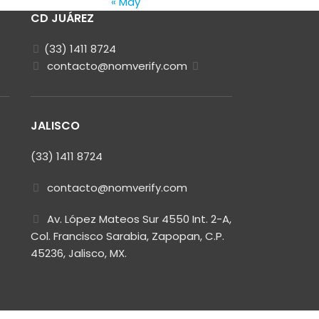
« May
CD JUÁREZ
(33) 1411 8724
contacto@nomverify.com
JALISCO
(33) 1411 8724
contacto@nomverify.com
Av. López Mateos Sur 4550 Int. 2-A,
Col. Francisco Sarabia, Zapopan, C.P.
45236, Jalisco, MX.