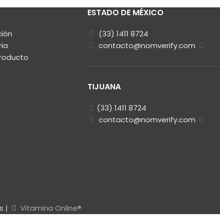
ESTADO DE MÉXICO
ción
(33) 1411 8724
ria
contacto@nomverify.com
Producto
TIJUANA
(33) 1411 8724
contacto@nomverify.com
s |
Vitamina Online®