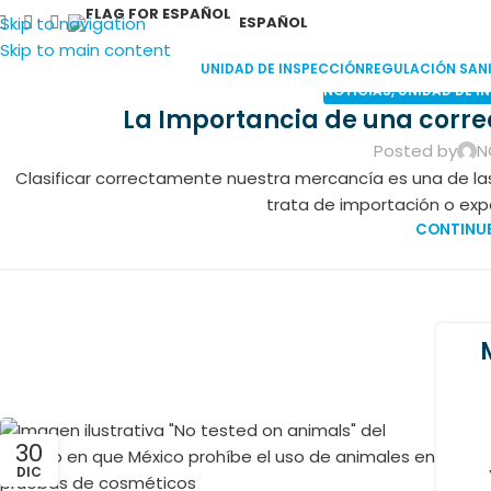
Skip to navigation
ESPAÑOL
Skip to main content
UNIDAD DE INSPECCIÓN
REGULACIÓN SANI
NOTICIAS
,
UNIDAD DE I
La Importancia de una correc
Posted by
N
Clasificar correctamente nuestra mercancía es una de 
03
trata de importación o expo
FEB
CONTINUE
30
DIC