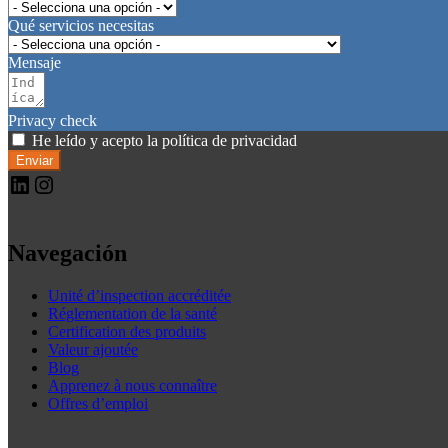
Qué servicios necesitas
Mensaje
Privacy check
He leído y acepto la política de privacidad
Enviar
LinkedIn
Instagram
Navegación
Unité d’inspection accréditée
Réglementation de la santé
Certification des produits
Valeur ajoutée
Blog
Apprenez à nous connaître
Offres d’emploi