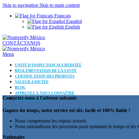
Skip to navigation
Skip to main content
Français
Español
English
CONTÁCTANOS
Menu
UNITÉ D’INSPECTION ACCRÉDITÉE
RÉGLEMENTATION DE LA SANTÉ
CERTIFICATION DES PRODUITS
VALEUR AJOUTÉE
BLOG
APPRENEZ À NOUS CONNAÎTRE
Contactez-nous à l'adresse suivante
OFFRES D’EMPLOI
Gagnez du temps, notre service est sûr, facile et 100% fiable !
Nous comprenons les enjeux actuels.
Nous rationalisons les processus pour optimiser le temps et les r
Nationales