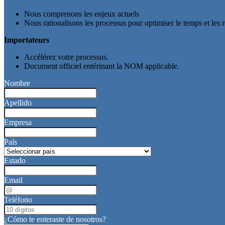
Nous comprenons les enjeux actuels
Nous rationalisons les processus pour optimiser le temps et les r
Importateurs
Accélérez votre processus.
Document officiel entérinant la NOM applicable.
Nombre
Apellido
Empresa
País
Estado
Email
Teléfono
¿Cómo te enteraste de nosotros?