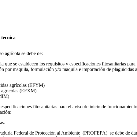
.
 técnica
so agrícola se debe de:
 la que se establecen los requisitos y especificaciones fitosanitarias pa
ón por maquila, formulación y/o maquila e importación de plaguicidas agr
cidas agrícolas (EFYM)
s agrícolas (EFXM)
EMIM)
y especificaciones fitosanitarias para el aviso de inicio de funcionamien
cación:
as.
uraduría Federal de Protección al Ambiente (PROFEPA), se debe de da