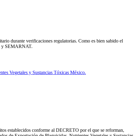
tario durante verificaciones regulatorias. Como es bien sabido el
SICA y SEMARNAT.
entes Vegetales y Sustancias Tóxicas México.
quisitos establecidos conforme al DECRETO por el que se reforman,
ados de Exportación de Plaguicidas, Nutrientes Vegetales y Sustancias