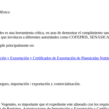
es es una herramienta crítica, en aras de demostrar el cumplimiento sani
tricto que involucra a diferentes autoridades como COFEPRIS, SENA
lir principalmente en:
ión y Exportación y Certificados de Exportación de Plaguicidas Nutri
 seguro, importación / exportación y comercialización.
es Vegetales, es importante que el expediente este alineado con los re
 de Registros, Autorizaciones de Importación y Exportación y Certific