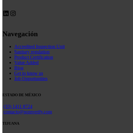
LinkedIn
Instagram
Navegación
Accredited Inspection Unit
Sanitary regulation
Product Certification
Value Added
Blog
Get to know us
Job Opportunities
ESTADO DE MÉXICO
(33) 1411 8724
contacto@nomverify.com
TIJUANA