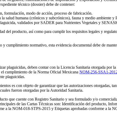
expediente técnico (dossier) debe de contener:
, formulación, modo de acción, proceso de fabricación.
n la salud humana (crónicos y subcrónicos), fauna y medio ambiente y P
el plaguicida, validados por SADER para Nutrientes Vegetales y SENASI
idad del producto, así como para cumplir los requisitos legales y regula
to y cumplimiento normativo, esta evidencia documental debe de manten
ilizar plaguicidas, deben contar con la Licencia Sanitaria otorgada por 
ar el cumplimiento de la Norma Oficial Mexicana
NOM-256-SSA1-201
nte plaguicidas.
cimientos es con objeto de garantizar que las autorizaciones otorgadas, ta
cuales fueron otorgadas por la Autoridad Sanitaria.
ucto que cuente con Registro Sanitario y sea formulado y/o comercializ
 principales de las Cartas Técnicas son: Identificación del producto, 
nforme a la NOM-018-STPS-2015 y Etiquetas aprobadas conforme a l